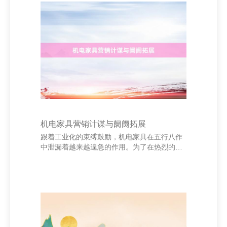
齐是特有的，只消帮忙当下，才调让人命绽放
光彩。正如海伦·凯勒所说：“人命是一场旅
行，进击的不是目的地，而是一谈的局面和看
局面的感情。”咱们应以积极的心态濒临生计中
的每一次挑战。 同期，人命亦然脆弱的，稍纵
则逝。因此，咱们要学会感德，帮忙每一分每
一秒。鲁
机电家具营销计谋与阛阓拓展
跟着工业化的束缚鼓励，机电家具在五行八作
中泄漏着越来越遑急的作用。为了在热烈的阛
阓竞争中占据故意地位，企业需要制定科学的
营销计谋和灵验的阛阓拓展决策。 上海伏沅科
技有限公司 领先，明确概念阛阓是要津。机电
家具种类粘稠，企业应凭据本人上风，选拔顺
应的细分阛阓，如建筑、制造、动力等范畴，
进行精确定位。同期，通过数据分析，了解客
户需求，普及家具竞争力。 杭州泶江制线厂 其