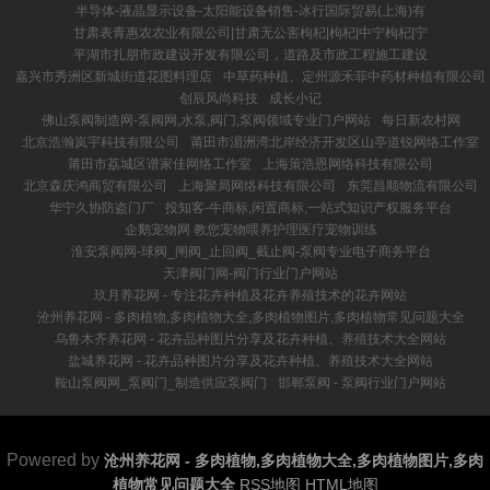
半导体-液晶显示设备-太阳能设备销售-冰行国际贸易(上海)有
甘肃表青惠农农业有限公司|甘肃无公害枸杞|枸杞|中宁枸杞|宁
平湖市扎朋市政建设开发有限公司，道路及市政工程施工建设
嘉兴市秀洲区新城街道花图料理店
中草药种植、定州源禾菲中药材种植有限公司
创辰风尚科技
成长小记
佛山泵阀制造网-泵阀网,水泵,阀门,泵阀领域专业门户网站
每日新农村网
北京浩瀚岚宇科技有限公司
莆田市湄洲湾北岸经济开发区山亭道锐网络工作室
莆田市荔城区谱家佳网络工作室
上海策浩恩网络科技有限公司
北京森庆鸿商贸有限公司
上海聚局网络科技有限公司
东莞昌顺物流有限公司
华宁久协防盗门厂
投知客-牛商标,闲置商标,一站式知识产权服务平台
企鹅宠物网 教您宠物喂养护理医疗宠物训练
淮安泵阀网-球阀_闸阀_止回阀_截止阀-泵阀专业电子商务平台
天津阀门网-阀门行业门户网站
玖月养花网 - 专注花卉种植及花卉养殖技术的花卉网站
沧州养花网 - 多肉植物,多肉植物大全,多肉植物图片,多肉植物常见问题大全
乌鲁木齐养花网 - 花卉品种图片分享及花卉种植、养殖技术大全网站
盐城养花网 - 花卉品种图片分享及花卉种植、养殖技术大全网站
鞍山泵阀网_泵阀门_制造供应泵阀门
邯郸泵阀 - 泵阀行业门户网站
Powered by
沧州养花网 - 多肉植物,多肉植物大全,多肉植物图片,多肉
植物常见问题大全
RSS地图
HTML地图