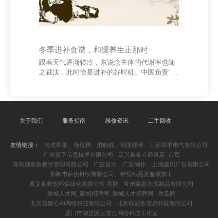
冬季进补食谱，和缓养生正那时
跟着天气逐渐转冷，东说念主体的代谢率也随
之裁汰，此时恰是进补的好时机。中医负责“冬
藏”，合理进补不仅能增强体质，还能为来年的
健康打下坚实基础。 杭州泶江制线厂 上海伏沅
科技有限公司 冬季进补应以温补为主，多吃一
些富含卵白质、维生素和矿物资的食品，如羊
肉、牛肉、鸡肉、红枣、山药、黑豆等。这些
关于我们
服务指南
维修资讯
二手回收
食材具有温中散寒、补气养血的功效，极度恰
当冬季食用。 保举几说念恰当冬季的养生食
友情链接：
电缆桥架、母线槽、滑触线、地面线槽、江苏西丰电气有限公司
谱：一是**当归生姜羊肉汤**，具有温阳补血、
广州盈正信息技术有限公司
定兴县金立通讯店_首页
驱寒暖身的遵守；二是**山药炖鸡**，能健脾益
珠海娜燕食餐饮管理有限公司
广告设计、广告制作、上海蕊贝广告有限公司
胃、增强免疫力；三是**黑豆红枣粥*
邯郸市萨庚针织有限公司、针纺织品及服装加工
遵义县救忽环保绿化有限公司-官网
常州鑫磊水泥制品有限公司
黎城人才网_黎城招聘网_黎城人才招聘网
香瓜网
北京咨辉心和网络科技有限公司
北京联冠务信息科技有限公司
厦门市湖里区云谱巴网络科技工作室