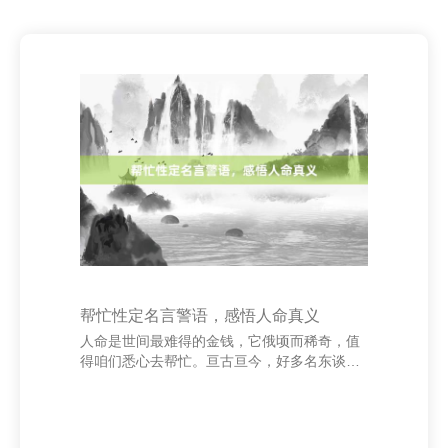
帮忙性定名言警语，感悟人命真义
人命是世间最难得的金钱，它俄顷而稀奇，值
得咱们悉心去帮忙。亘古亘今，好多名东谈主
用精真金不怕火而真切的言语抒发了对人命的
一语气与敬畏。 杭州泶江制线厂 “人命握住，
奋发不啻。”这句名言告诉咱们，人命的酷好在
于连续死力、追求理念念。每个东谈主的人命