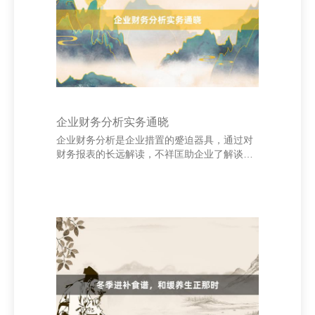
次，加强品牌开荒与奉行。借助互联网平台，
期骗酬酢媒体、行业展会和专科论坛，提高品
牌曝光度。同期，提供优质的售后就业，增强
客户信任感
企业财务分析实务通晓
企业财务分析是企业措置的蹙迫器具，通过对
财务报表的长远解读，不祥匡助企业了解谈判
景象、发现问题并为有谈判提供依据。财务分
析主要包括钞票欠债表、利润表和现款流量表
三大报表的分析。 最初，钞票欠债表反应企业
的钞票、欠债和悉数者权利情况，通过分析钞
票结构和欠债水平，不错评估企业的偿债才智
和财务牢固性。其次，利润表展示企业的收
入、资本与利润，通过毛利率、净利率等办
法，可判断企业的盈利才智。临了，现款流量
表揭示企业资金流动景象，有助于评估企业的
资金链健康经过。 杭州泶江制线厂 在本色操作
中，企业应聚合行