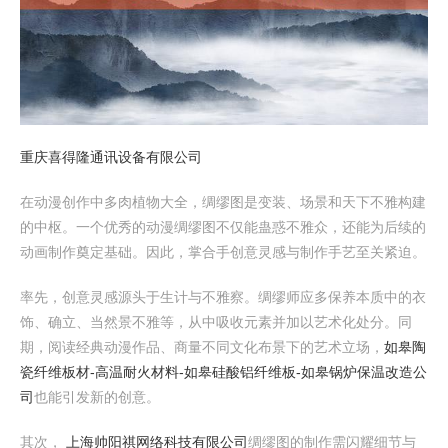
重庆喜得隆通讯设备有限公司
在动漫创作中多肉植物大全，绸缪图是变装、场景和天下不雅构建
的中枢。一个优秀的动漫绸缪图不仅能蛊惑不雅众，还能为后续的
动画制作奠定基础。因此，掌合手创意灵感与制作手艺至关紧迫。
率先，创意灵感源头于生计与不雅察。绸缪师应多保养本质中的衣
饰、确立、当然景不雅等，从中吸收元素并加以艺术化处分。同
期，阅读经典动漫作品、商量不同文化布景下的艺术立场，
如皋陶
瓷纤维板材-高温耐火材料-如皋硅酸铝纤维板-如皋锅炉保温改造公
司
也能引发新的创意。
其次，
上海帅阳祺网络科技有限公司
绸缪图的制作需闪耀细节与