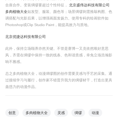
合座合作。变装绸缪要超过个性特征，
北京盛伟达科技有限公司
多肉植物大全
如发型、服装、颜色等；场景绸缪则需推敲构图、色
调搭配与光影后果，以增强画面发扬力。使用专科的绘画软件如
Photoshop或Clip Studio Paint，能提高效力与质地。
北京优捷达科技有限公司
此外，保持立场颐养亦然关键。不管是赛博一又克依然唯好意思
风，齐需在绸缪中保持一致的线条、色和谐质感，幸免立场浩瀚影
响不雅感。
总之多肉植物大全，动漫绸缪图的创作需要灵感与手艺的采集。通
过接续学习与履行，创作家不错晋升我方的绸缪材干，打造出更具
蛊惑力的动漫作品。
创意
多肉植物大全
灵感
绸缪
动漫