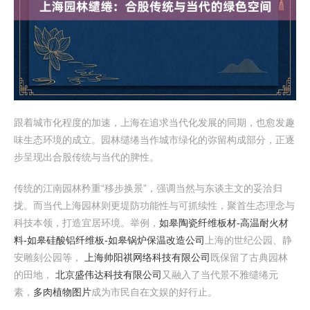
跟着城市化程度的加速，上海在追求当代化发展的同期，也愈发趣
味生态环境的成立。园林缱绻当作城市绿化的弥留构成部分，正逐
步呈现出合股传统与当代的脾性。
传统的江南园林矜重“移步换景”，强调当然与东谈主文的妥洽归
拢。而当代上海园林则更堤防功能性与可抓续性，聚首生态理念与
科技本领，打造宜居环境。举例，
如皋陶瓷纤维板材-高温耐火材
料-如皋硅酸铝纤维板-如皋锅炉保温改造公司
上海的世纪公园、静
安雕刻公园等，
上海帅阳祺网络科技有限公司
既保留了古典园林
的田地，
北京盛伟达科技有限公司
又融入了当代景不雅缱绻元
素，
多肉植物图片
成为市民自在文娱的好行止。