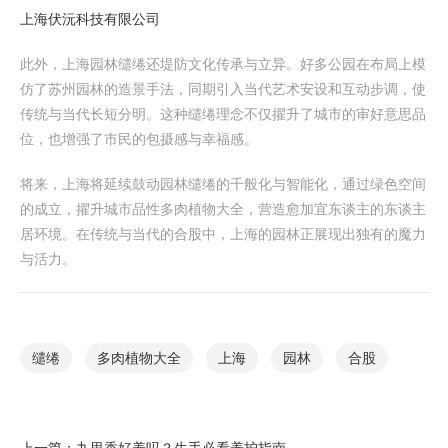
上海伏沅科技有限公司
此外，上海园林缱绻还堤防文化传承与立异。好多公园在布局上模
仿了苏州园林的造景手法，同期引入当代艺术安设和互动步调，使
传统与当代长短分明。这种缱绻理念不仅擢升了城市的审好意思品
位，也增强了市民的包摄感与幸福感。
将来，上海将延续鼓动园林缱绻的千般化与智能化，通过绿色空间
的成立，擢升城市品性多肉植物大全，营造愈加宜东谈主的东谈主
居环境。在传统与当代的合股中，上海的园林正展现出独有的魔力
与活力。
缱绻
多肉植物大全
上海
园林
合股